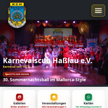
Karnevalscub Haßlau e.V.
Karneval seit 1971
MOTTO DER SAISON
30. Sommernachtsball im Mallorca-Style
Galerien
Veranstaltungen
Karten
Bilder ansehen
Alle Veranstaltungen
Per WhatsApp buchen