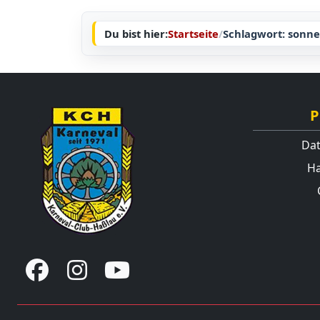
Du bist hier:
Startseite
/
Schlagwort: sonn
P
Dat
Ha