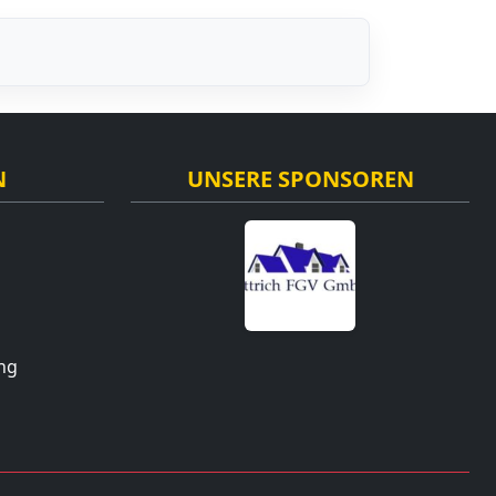
N
UNSERE SPONSOREN
ng