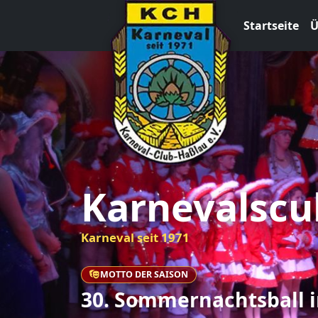
Startseite
Ü
Karnevalscu
Karneval seit 1971
MOTTO DER SAISON
30. Sommernachtsball i