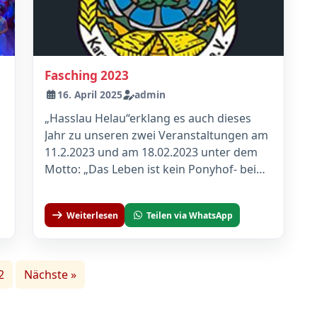
Fasching 2023
16. April 2025
admin
„Hasslau Helau“erklang es auch dieses
Jahr zu unseren zwei Veranstaltungen am
11.2.2023 und am 18.02.2023 unter dem
Motto: „Das Leben ist kein Ponyhof- beim
KCH...
Weiterlesen
Teilen via WhatsApp
Seitennummerierung
2
Nächste »
der