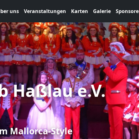
ber uns
Veranstaltungen
Karten
Galerie
Sponsor
b Haßlau e.V.
m Mallorca-Style