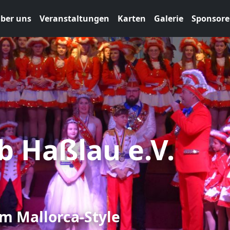
ber uns
Veranstaltungen
Karten
Galerie
Sponsor
b Haßlau e.V.
m Mallorca-Style