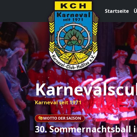
Startseite
Ü
Karnevalscu
Karneval seit 1971
MOTTO DER SAISON
30. Sommernachtsball i