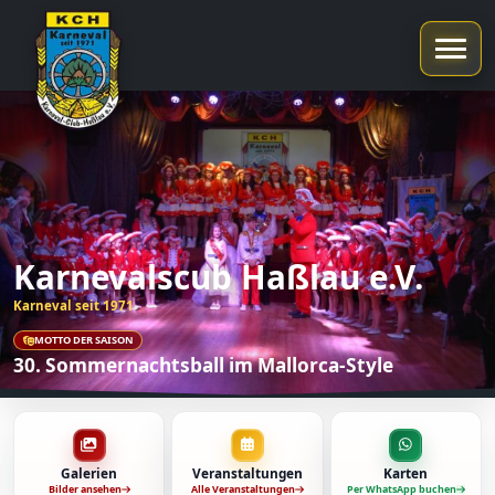
Karnevalscub Haßlau e.V.
Karneval seit 1971
MOTTO DER SAISON
30. Sommernachtsball im Mallorca-Style
Galerien
Veranstaltungen
Karten
Bilder ansehen
Alle Veranstaltungen
Per WhatsApp buchen