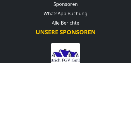
Sponsoren
WhatsApp Buchung
Alle Berichte
UNSERE SPONSOREN
© 2026
KCH-Hasslau
| Alle Rechte vorbehalten. |
Webdesign:
Taschendaten.com
Hosted by:
CSB-Computer-und-Netzwerk-Systeme-
GmbH