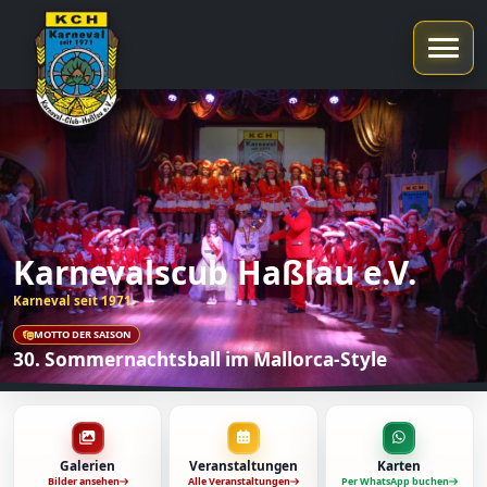
Karnevalscub Haßlau e.V.
Karneval seit 1971
MOTTO DER SAISON
30. Sommernachtsball im Mallorca-Style
Galerien
Veranstaltungen
Karten
Bilder ansehen
Alle Veranstaltungen
Per WhatsApp buchen