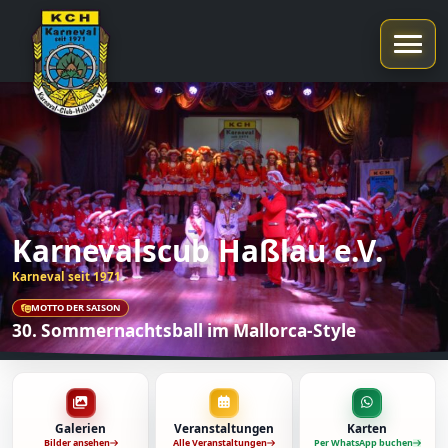
Karnevalscub Haßlau e.V.
Karneval seit 1971
MOTTO DER SAISON
30. Sommernachtsball im Mallorca-Style
Galerien
Veranstaltungen
Karten
Bilder ansehen
Alle Veranstaltungen
Per WhatsApp buchen